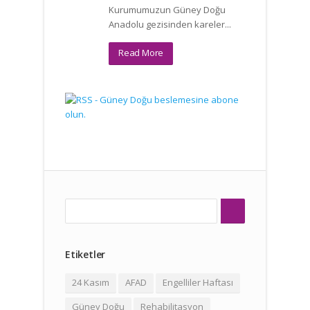
Kurumumuzun Güney Doğu
Anadolu gezisinden kareler...
Read More
Ara
Arama formu
Etiketler
24 Kasım
AFAD
Engelliler Haftası
Güney Doğu
Rehabilitasyon