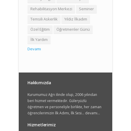
Rehabilitasyon Merkezi
Seminer
Temsili Askerlik
Yıldız İlkadım
Özel Eğitim
Öğretmenler Günü
İlk Yardım
Devamı
Hakkımızda
Kurumumuz Ağrı ilinde olup, 2006 yılından
beri hizmet vermektedir. Güleryüzlü
öğretmen ve personeliyle birlikte, her zaman
öğrencilerimizin İlk Adımı, İlk Sesi...
devamı...
Hizmetlerimiz