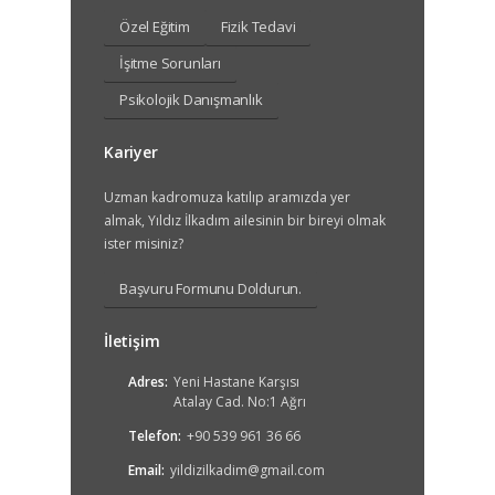
Özel Eğitim
Fizik Tedavi
İşitme Sorunları
Psikolojik Danışmanlık
Kariyer
Uzman kadromuza katılıp aramızda yer
almak, Yıldız İlkadım ailesinin bir bireyi olmak
ister misiniz?
Başvuru Formunu Doldurun.
İletişim
Adres:
Yeni Hastane Karşısı
Atalay Cad. No:1 Ağrı
Telefon:
+90 539 961 36 66
Email:
yildizilkadim@gmail.com