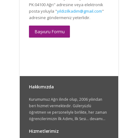
PK:04100 Ağrı" adresine veya elektronik
posta yoluyla "
yildizilkadim@gmail.com
"
adresine göndermeniz yeterlidir.
Başvuru Formu
Hakkımızda
Kurumumuz Ağrı ilinde olup, 2006 yılından
beri hizmet vermektedir. Güleryüzlü
öğretmen ve personeliyle birlikte, her zaman
öğrencilerimizin İlk Adımı, İlk Sesi...
devamı...
Hizmetlerimiz