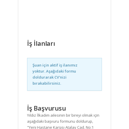
İş İlanları
Şuan için aktif iş ilanımız
yoktur. Aşağıdaki formu
doldurarak CV'nizi
bırakabilirsiniz.
İş Başvurusu
Yıldız İlkadım ailesinin bir bireyi olmak için
aşağıdaki başvuru formunu doldurup,
"Yeni Hastane Karşısı Atalay Cad. No:1