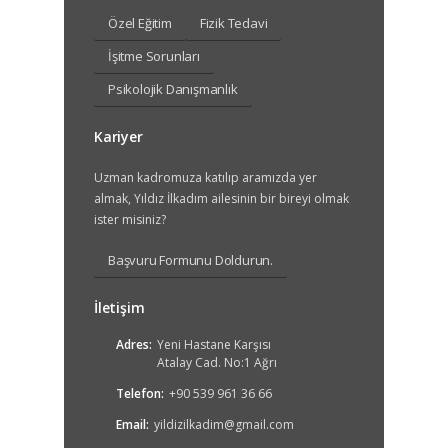
Özel Eğitim
Fizik Tedavi
İşitme Sorunları
Psikolojik Danışmanlık
Kariyer
Uzman kadromuza katılıp aramızda yer
almak, Yıldız İlkadım ailesinin bir bireyi olmak
ister misiniz?
Başvuru Formunu Doldurun.
İletişim
Adres:
Yeni Hastane Karşısı
Atalay Cad. No:1 Ağrı
Telefon:
+90 539 961 36 66
Email:
yildizilkadim@gmail.com