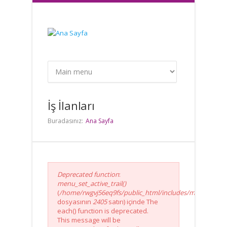
Ana içeriğe atla
İş İlanları
Buradasınız:
Ana Sayfa
Error message
Deprecated function
:
menu_set_active_trail()
(
/home/rwgvj56eq9fs/public_html/includes/menu.inc
dosyasının
2405
satırı) içinde The
each() function is deprecated.
This message will be